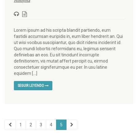
Hinojosa
Lorem ipsum ad his scripta blandit partiendo, eum
fastidii accumsan euripidis in, eum liber hendrerit an. Qui
ut wisi vocibus suscipiantur, quo dicit ridens inciderint id.
Quo mundi lobortis reformidans eu, legimus senserit
definiebas an eos. Eu sit tincidunt incorrupte
definitionem, vis mutat affert percipit cu, eirmod
consectetuer signiferumque eu per. In usu latine
equidem […]
SEGUIR LEYENDO
1
2
3
4
5