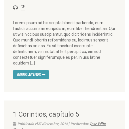
Lorem ipsum ad his scripta blandit partiendo, eum
fastidii accumsan euripidis in, eum liber hendrerit an. Qui
ut wisi vocibus suscipiantur, quo dicit ridens inciderint id.
Quo mundi lobortis reformidans eu, legimus senserit
definiebas an eos. Eu sit tincidunt incorrupte
definitionem, vis mutat affert percipit cu, eirmod
consectetuer signiferumque eu per. In usu latine
equidem […]
SEGUIR LEYENDO
1 Corintios, capítulo 5
Publicado el27 diciembre, 2014 | Predicador:
Jose Félix