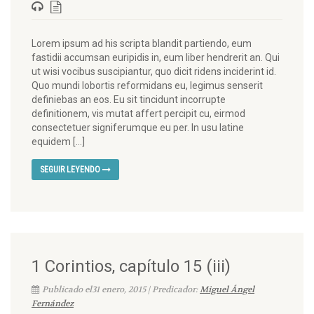
Lorem ipsum ad his scripta blandit partiendo, eum
fastidii accumsan euripidis in, eum liber hendrerit an. Qui
ut wisi vocibus suscipiantur, quo dicit ridens inciderint id.
Quo mundi lobortis reformidans eu, legimus senserit
definiebas an eos. Eu sit tincidunt incorrupte
definitionem, vis mutat affert percipit cu, eirmod
consectetuer signiferumque eu per. In usu latine
equidem […]
SEGUIR LEYENDO
1 Corintios, capítulo 15 (iii)
Publicado el31 enero, 2015 | Predicador:
Miguel Ángel
Fernández