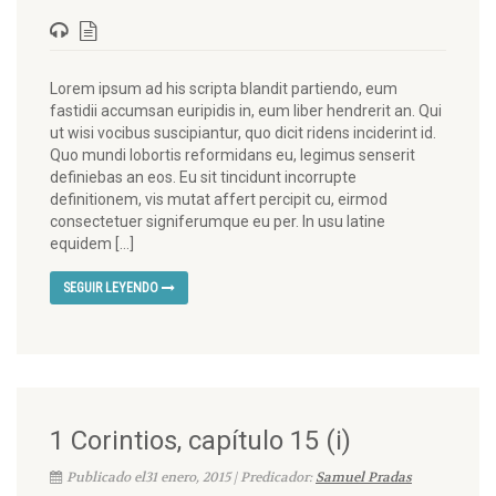
Lorem ipsum ad his scripta blandit partiendo, eum
fastidii accumsan euripidis in, eum liber hendrerit an. Qui
ut wisi vocibus suscipiantur, quo dicit ridens inciderint id.
Quo mundi lobortis reformidans eu, legimus senserit
definiebas an eos. Eu sit tincidunt incorrupte
definitionem, vis mutat affert percipit cu, eirmod
consectetuer signiferumque eu per. In usu latine
equidem […]
SEGUIR LEYENDO
1 Corintios, capítulo 15 (i)
Publicado el31 enero, 2015 | Predicador:
Samuel Pradas