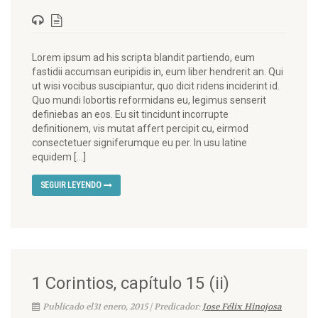
Lorem ipsum ad his scripta blandit partiendo, eum
fastidii accumsan euripidis in, eum liber hendrerit an. Qui
ut wisi vocibus suscipiantur, quo dicit ridens inciderint id.
Quo mundi lobortis reformidans eu, legimus senserit
definiebas an eos. Eu sit tincidunt incorrupte
definitionem, vis mutat affert percipit cu, eirmod
consectetuer signiferumque eu per. In usu latine
equidem […]
SEGUIR LEYENDO
1 Corintios, capítulo 15 (ii)
Publicado el31 enero, 2015 | Predicador:
Jose Félix Hinojosa