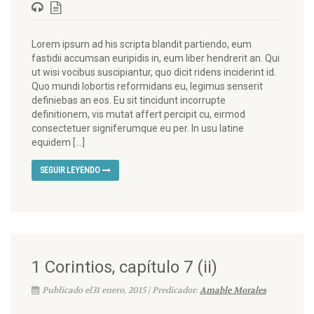
Lorem ipsum ad his scripta blandit partiendo, eum
fastidii accumsan euripidis in, eum liber hendrerit an. Qui
ut wisi vocibus suscipiantur, quo dicit ridens inciderint id.
Quo mundi lobortis reformidans eu, legimus senserit
definiebas an eos. Eu sit tincidunt incorrupte
definitionem, vis mutat affert percipit cu, eirmod
consectetuer signiferumque eu per. In usu latine
equidem […]
SEGUIR LEYENDO
1 Corintios, capítulo 7 (ii)
Publicado el31 enero, 2015 | Predicador:
Amable Morales